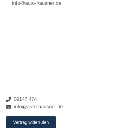
info@auto-hausner.de
Auto Hausner GmbH
Kfz-Meister-Fachbetrieb
Syburger Straße 13
91790 Nennslingen
09147 474
info@auto-hausner.de
Vertrag widerrufen